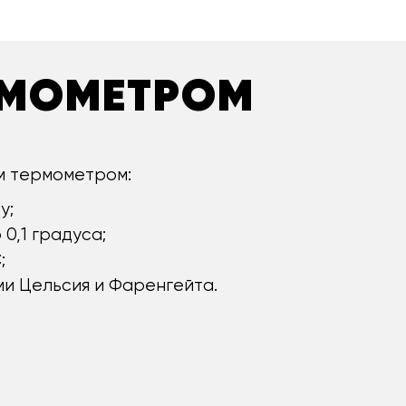
РМОМЕТРОМ
м термометром:
у;
0,1 градуса;
;
и Цельсия и Фаренгейта.