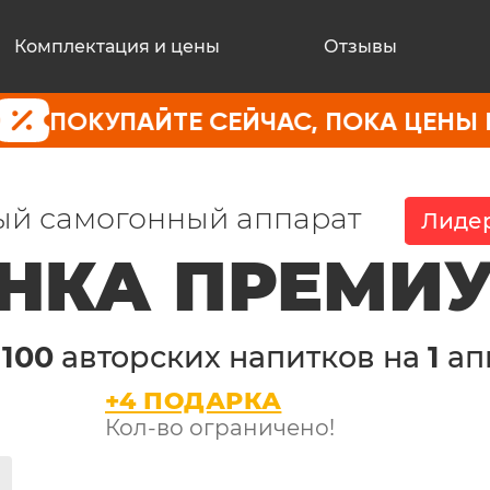
Комплектация и цены
Отзывы
АЙТЕ СЕЙЧАС, ПОКА ЦЕНЫ НЕ ВЫРОС
й самогонный аппарат
Лидер
НКА ПРЕМИ
е
100
авторских напитков на
1
ап
+4 ПОДАРКА
Кол-во ограничено!