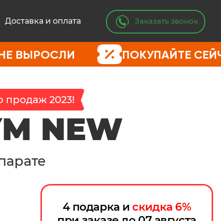
Заказать звонок
Доставка и оплата
ЛИ
ПОКУПАЙТЕ СЕЙЧАС, ПОКА
 продаж 2023!
УМ NEW
парате
4 подарка и
скидка
6
%
при заказе