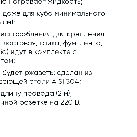
о нагревает жидкость;
 даже для куба минимального
 см);
риспособления для крепления
ластовая, гайка, фум-лента,
а) идут в комплекте с
том;
 будет ржаветь: сделан из
еющей стали AISI 304;
лину провода (2 м),
чной розетке на 220 В.