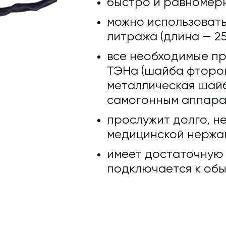
быстро и равномерн
можно использовать
литража (длина — 25
все необходимые п
ТЭНа (шайба фтороп
металлическая шайб
самогонным аппара
прослужит долго, не
медицинской нержав
имеет достаточную д
подключается к обы